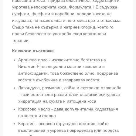
накъсаната коса. Придава еластичност, хидратация и
укротява непокорната коса. Формулата НЕ съдържа
сулфати, фосфати и парабени, поради косето не
изсушава, не изсветлява и не отмива цвета от косъма.
Също така не съдържа и натриев хлорид, което го
прави безопасен за употреба след кератинови
терапии.
Ключови съставки:
Арганово олио -
изключително богатство на
Витамин Е, есенциални мастни киселини и
антиоксиданти, това божествено олио, подхранва
косата в дълбочина и заздравява косата.
Лавандула, розмарин, лайка и екстракти от жожоба
- тези естествени разстителни съставки осигуряват
хидратация на сухата и изтощена коса
Кокосово масло - дава допълнителна хидратация
на косата и скалпа
Кератин - основен структурен протеин, който
възстановява и укрепва повредената или пореста