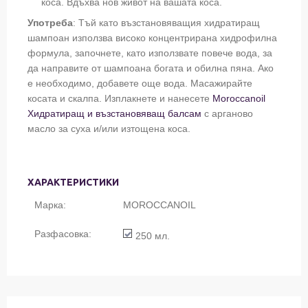
коса. Вдъхва нов живот на вашата коса.
Употреба
: Тъй като възстановяващия хидратиращ
шампоан използва високо концентрирана хидрофилна
формула, започнете, като използвате повече вода, за
да направите от шампоана богата и обилна пяна. Ако
е необходимо, добавете още вода. Масажирайте
косата и скалпа. Изплакнете и нанесете
Moroccanoil
Хидратиращ и възстановяващ балсам
с арганово
масло за суха и/или изтощена коса.
ХАРАКТЕРИСТИКИ
Марка:
MOROCCANOIL
Разфасовка:
250
мл.