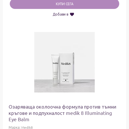
КУПИ СЕГА
Добави в
Озаряваща околоочна формула против тъмни
кръгове и подпухналост medik 8 Illuminating
Eye Balm
Марка:
Medik8