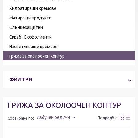
Хидратиращи кремове
Матиращи продукти
Слънцезащитни
Скраб - Ексфолианти
Изсветляващи кремове
Грижа за околоочен контур
ФИЛТРИ
ГРИЖА ЗА ОКОЛООЧЕН КОНТУР
Азбучен ред А-Я
Подредба:
Сортиране по: