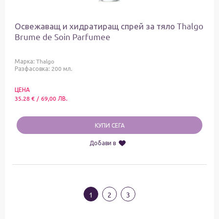
Освежаващ и хидратиращ спрей за тяло Thalgo
Brume de Soin Parfumee
Марка:
Thalgo
Разфасовка: 200 мл.
ЦЕНА
35.28
€
/
69,00
ЛВ.
КУПИ СЕГА
Добави в
1
2
3