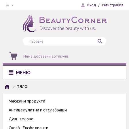
Вход
/
Регистрация
Няма добавени артикули
МЕНЮ
ТЯЛО
Масажни продукти
Антицелулитни и отслабващи
Душ - гелове
Скраб - Ексфолианти