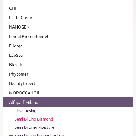
CHI
Little Green
NANOGEN
Loreal Professionnel
Filorga
EcoSpa
Biosilk
Phytomer
BeautyExpert
MOROCCANOIL
Alfaparf Milano
Lisse Desing
Semi Di Lino Diamond
Semi Di Limo Moisture
Semi Di Lino Reconstruction