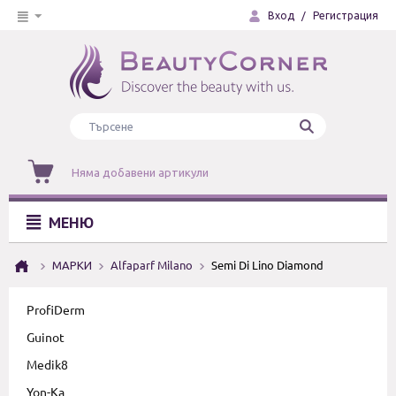
Вход
/
Регистрация
Няма добавени артикули
МЕНЮ
МАРКИ
Alfaparf Milano
Semi Di Lino Diamond
ProfiDerm
Guinot
Medik8
Yon-Ka