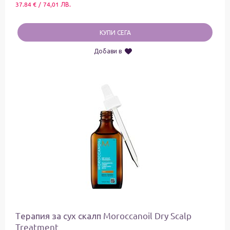
37.84
€
/
74,01
ЛВ.
КУПИ СЕГА
Добави в
Tерапия за сух скалп Moroccanoil Dry Scalp
Treatment