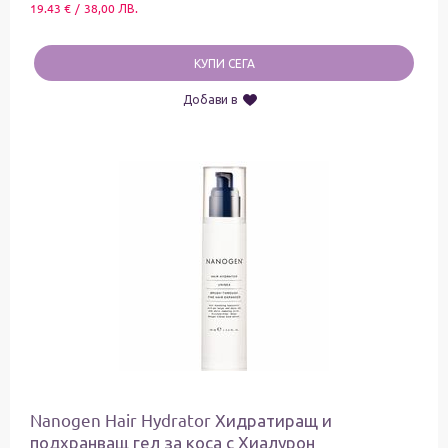
19.43
€
/
38,00
ЛВ.
КУПИ СЕГА
Добави в
Nanogen Hair Hydrator Хидратиращ и
подхранващ гел за коса с Хиалурон