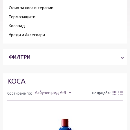
Олио за коса и терапии
Термозащити
Косопад
Уреди и Аксесоари
ФИЛТРИ
КОСА
Азбучен ред А-Я
Подредба:
Сортиране по: