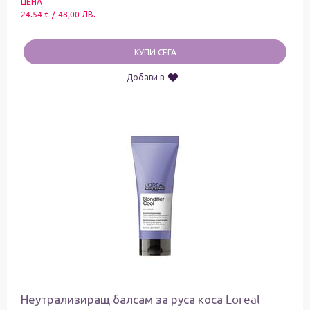
ЦЕНА
24.54
€
/
48,00
ЛВ.
КУПИ СЕГА
Добави в
Неутрализиращ балсам за руса коса Loreal