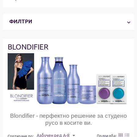
ФИЛТРИ
BLONDIFIER
Blondifier - перфектно решение за студено
русо в косите ви.
Азбучен ред А-Я
Подредба:
Сортиране по: