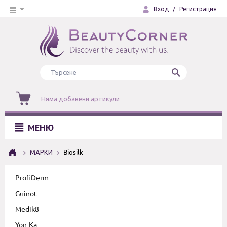
Вход
/
Регистрация
Няма добавени артикули
МЕНЮ
МАРКИ
Biosilk
ProfiDerm
Guinot
Medik8
Yon-Ka