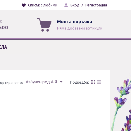
Списък с любими
Вход
/
Регистрация
и:
Моята поръчка
500
Няма добавени артикули
СЛА
Азбучен ред А-Я
Подредба:
ортиране по: