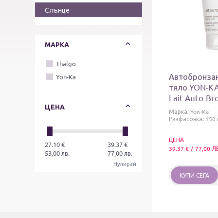
Слънце
МАРКА
Thalgo
Автобронзан
Yon-Ka
тяло YON-KA
Lait Auto-Br
ЦЕНА
Hydrating, No
Марка:
Yon-Ka
Tanning Milk
Разфасовка: 150 
ЦЕНА
27.10
€
39.37
€
39.37
€
/
77,00
Л
53,00
лв.
77,00
лв.
Нулирай
КУПИ СЕГА