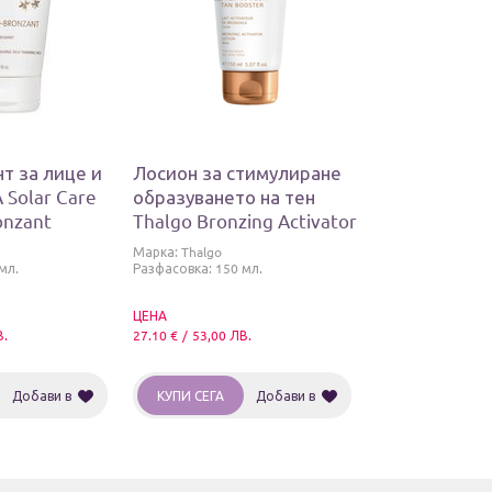
т за лице и
Лосион за стимулиране
 Solar Care
образуването на тен
onzant
Thalgo Bronzing Activator
urishing Self-
lotion
Марка:
Thalgo
мл.
Разфасовка: 150 мл.
ЦЕНА
В.
27.10
€
/
53,00
ЛВ.
Добави в
КУПИ СЕГА
Добави в