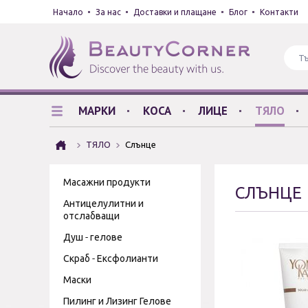
Начало
За нас
Доставки и плащане
Блог
Контакти
МАРКИ
КОСА
ЛИЦЕ
ТЯЛО
ТЯЛО
Слънце
Масажни продукти
СЛЪНЦЕ
Антицелулитни и
отслабващи
Душ - гелове
Скраб - Ексфолианти
Маски
Пилинг и Лизинг Гелове