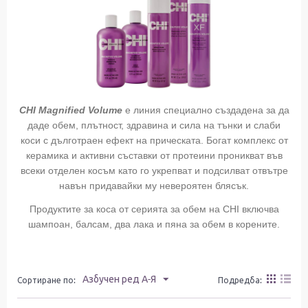
CHI Magnified Volume
е линия специално създадена за да
даде обем, плътност, здравина и сила на тънки и слаби
коси с дълготраен ефект на прическата. Богат комплекс от
керамика и активни съставки от протеини проникват във
всеки отделен косъм като го укрепват и подсилват отвътре
навън придавайки му невероятен блясък.
Продуктите за коса от серията за обем на CHI включва
шампоан, балсам, два лака и пяна за обем в корените.
Азбучен ред А-Я
Подредба:
Сортиране по: