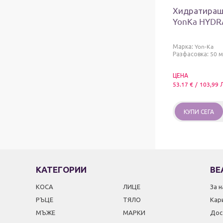
Хидратиращ
YonKa HYDR
Марка:
Yon-Ka
Разфасовка: 50 м
ЦЕНА
53.17
€
/
103,99
КУПИ СЕГА
КАТЕГОРИИ
BE
КОСА
ЛИЦЕ
За н
РЪЦЕ
ТЯЛО
Кар
МЪЖЕ
МАРКИ
Дос