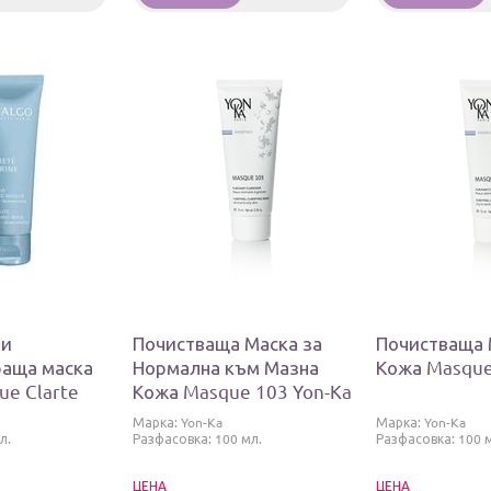
 и
Почистваща Маска за
Почистваща 
раща маска
Нормална към Мазна
Кожа Masque
ue Clarte
Кожа Masque 103 Yon-Ka
Марка:
Yon-Ka
Марка:
Yon-Ka
л.
Разфасовка: 100 мл.
Разфасовка: 100 
ЦЕНА
ЦЕНА