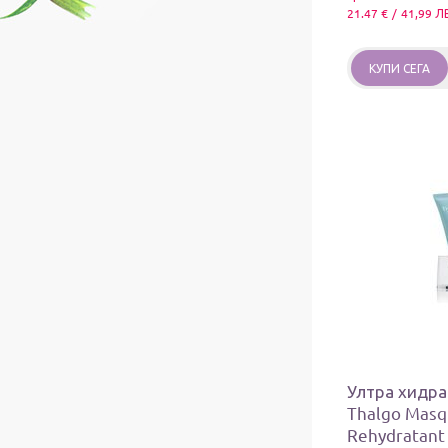
21.47
€
/
41,99
Л
КУПИ СЕГА
Ултра хидр
Thalgo Masq
Rehydratant