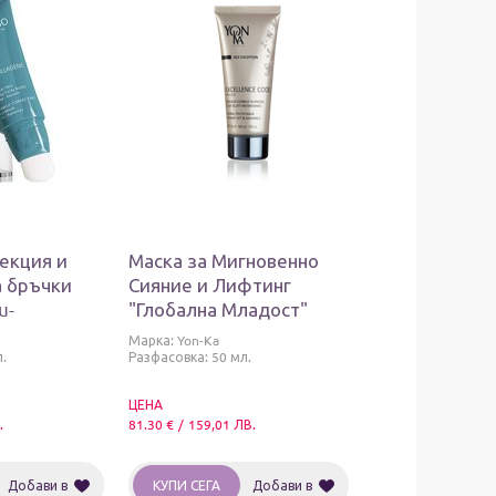
екция и
Маска за Мигновенно
а бръчки
Сияние и Лифтинг
u-
"Глобална Младост"
 Masque Pro
Excellence Code Masque
Марка:
Yon-Ka
ides
Yon-Ka
.
Разфасовка: 50 мл.
ЦЕНА
.
81.30
€
/
159,01
ЛВ.
Добави в
КУПИ СЕГА
Добави в