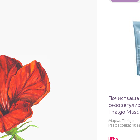
Почистваща
себорегули
Thalgo Masq
Absolue
Марка:
Thalgo
Разфасовка: 40 м
ЦЕНА