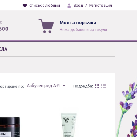
Списък с любими
Вход
/
Регистрация
и:
Моята поръчка
500
Няма добавени артикули
СЛА
Азбучен ред А-Я
Подредба:
ортиране по: