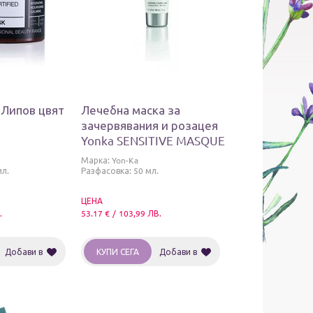
 Липов цвят
Лечебна маска за
зачервявания и розацея
Yonka SENSITIVE MASQUE
Марка:
Yon-Ka
мл.
Разфасовка: 50 мл.
ЦЕНА
.
53.17
€
/
103,99
ЛВ.
Добави в
КУПИ СЕГА
Добави в