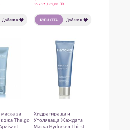
.
35.28
€
/
69,00
ЛВ.
Добави в
КУПИ СЕГА
Добави в
 маска за
Хидратираща и
 кожа Thalgo
Утоляваща Жаждата
Apaisant
Маска Hydrasea Thirst-