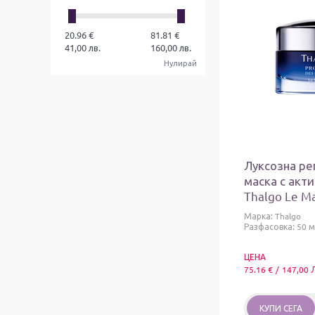
20.96
€
81.81
€
41,00
лв.
160,00
лв.
Нулирай
Луксозна р
маска с акт
Thalgo Le M
Марка:
Thalgo
Разфасовка: 50 м
ЦЕНА
75.16
€
/
147,00
КУПИ СЕГА