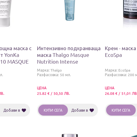
ощна маска с
Интензивно подхранваща
Крем - маска
т YonKa
маска Thalgo Masque
EcoSpa
T10 MASQUE
Nutrition Intense
Марка:
Thalgo
Марка:
EcoSpa
л.
Разфасовка: 50 мл.
Разфасовка: 200 
ЦЕНА
ЦЕНА
ЛВ.
25.82
€
/
50,50
ЛВ.
26.08
€
/
51,01
ЛВ
Добави в
КУПИ СЕГА
Добави в
КУПИ СЕГА