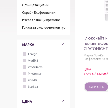
Слънцезащитни
Скраб - Ексфолианти
Изсветляващи кремове
Грижа за околоочен контур
Глюконайт н
пилинг ефек
МАРКА
GLYCONIGH
Thalgo
Марка:
Yon-Ka
Разфасовка: 50 м
Medik8
ProfiDerm
ЦЕНА
Phytomer
67.49
€
/
132,00
Yon-Ka
EcoSpa
КУПИ СЕГА
ЦЕНА