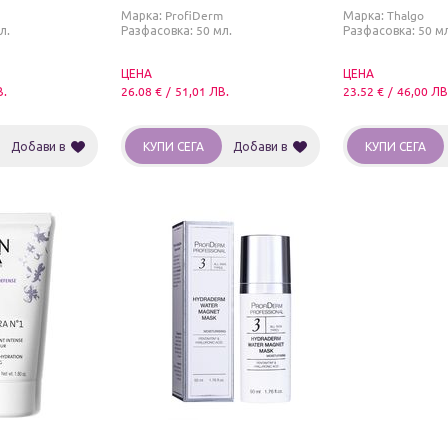
Марка:
ProfiDerm
Марка:
Thalgo
л.
Разфасовка: 50 мл.
Разфасовка: 50 мл
ЦЕНА
ЦЕНА
В.
26.08
€
/
51,01
ЛВ.
23.52
€
/
46,00
ЛВ
Добави в
КУПИ СЕГА
Добави в
КУПИ СЕГА