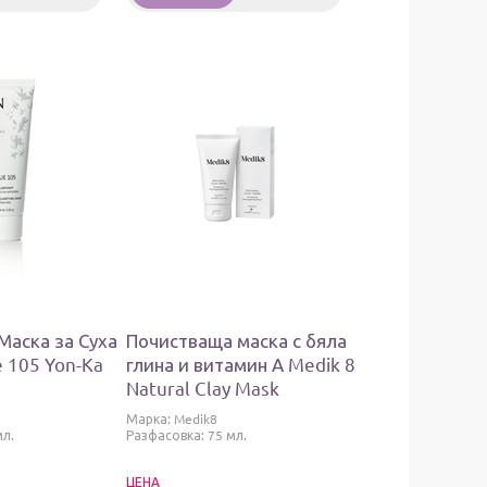
Маска за Суха
Почистваща маска с бяла
 105 Yon-Ka
глина и витамин А Medik 8
Natural Clay Mask
Марка:
Medik8
мл.
Разфасовка: 75 мл.
ЦЕНА