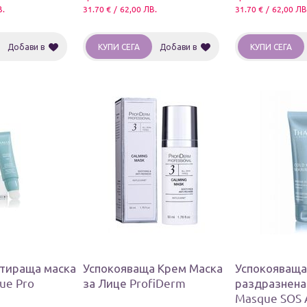
В.
31.70
€
/
62,00
ЛВ.
31.70
€
/
62,00
ЛВ
Добави в
КУПИ СЕГА
Добави в
КУПИ СЕГА
атираща маска
Успокояваща Крем Маска
Успокояваща
ue Pro
за Лице ProfiDerm
раздразнена
Masque SOS 