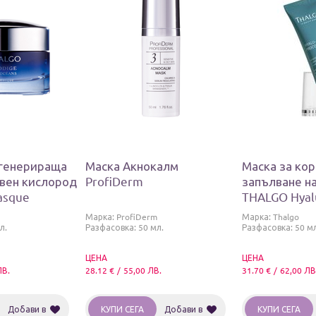
егенерираща
Маска Акнокалм
Маска за кор
ивен кислород
ProfiDerm
запълване н
asque
THALGO Hyal
Procollagene
Марка:
ProfiDerm
Марка:
Thalgo
Correction R
л.
Разфасовка: 50 мл.
Разфасовка: 50 мл
ЦЕНА
ЦЕНА
ЛВ.
28.12
€
/
55,00
ЛВ.
31.70
€
/
62,00
ЛВ
Добави в
КУПИ СЕГА
Добави в
КУПИ СЕГА