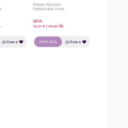
Relief Rehydratating Mask
Марка:
Phytomer
.
Разфасовка: 50 мл.
ЦЕНА
.
32.21
€
/
63,00
ЛВ.
Добави в
КУПИ СЕГА
Добави в