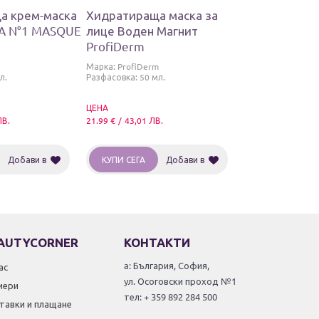
а крем-маска
Хидратираща маска за
A N°1 MASQUE
лице Воден Магнит
ProfiDerm
Марка:
ProfiDerm
л.
Разфасовка: 50 мл.
ЦЕНА
ЛВ.
21.99
€
/
43,01
ЛВ.
Добави в
КУПИ СЕГА
Добави в
AUTYCORNER
КОНТАКТИ
a: България, София,
ас
ул. Осоговски проход №1
иери
тел: + 359 892 284 500
тавки и плащане