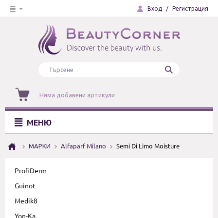
Вход
/
Регистрация
Няма добавени артикули
МЕНЮ
МАРКИ
Alfaparf Milano
Semi Di Limo Moisture
ProfiDerm
Guinot
Medik8
Yon-Ka