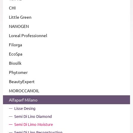
CHI
Little Green
NANOGEN
Loreal Professionnel
Filorga
EcoSpa
Biosilk
Phytomer
BeautyExpert
MOROCCANOIL
Alfaparf Milano
Lisse Desing
Semi Di Lino Diamond
Semi Di Limo Moisture
Semi Di Lino Reconstruction